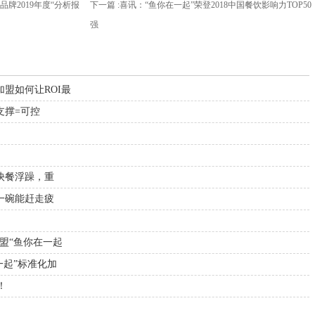
牌2019年度“分析报
下一篇 :
喜讯：“鱼你在一起”荣登2018中国餐饮影响力TOP50
强
盟如何让ROI最
支撑=可控
抗快餐浮躁，重
营一碗能赶走疲
盟“鱼你在一起
一起”标准化加
！