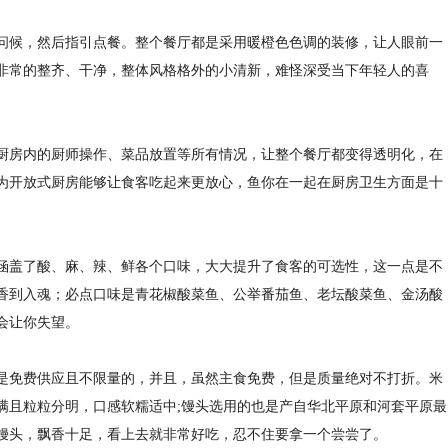
问候，然后指引点餐。整个餐厅都是采用暖橙色色调的装修，让人眼前一
非常的整齐、干净，整体风格格外的小清新，难怪深受当下年轻人的喜
厨房内的厨师操作、菜品放置等所有情况，让整个餐厅都变得透明化，在
为开放式厨房能够让食客吃起来更放心，鱼你在一起在厨房卫生方面是十
涵盖了酸、麻、辣、鲜各个口味，大大提升了食客的可选性，这一点是不
香到入魂；必点口味是青花椒酸菜鱼、公举番茄鱼、老坛酸菜鱼、金汤酸
会让你失望。
是免费供应且不限量的，并且，虽然主食免费，但是质量绝对不打折。米
满且粒粒分明，口感软糯适中;馒头选用的也是产自华北平原和河套平原最
馒头，飘香十足，看上去就非常好吃，忍不住要拿一个尝尝了。