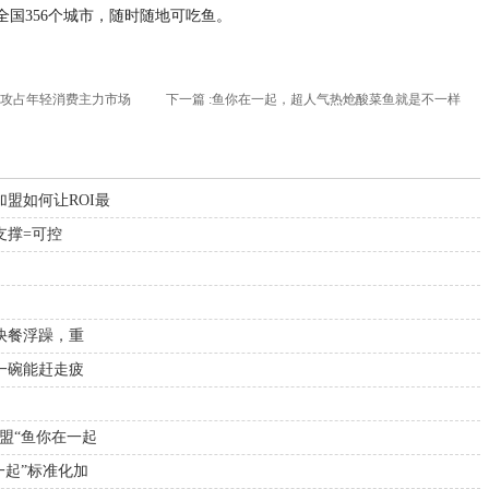
国356个城市，随时随地可吃鱼。
，攻占年轻消费主力市场
下一篇 :
鱼你在一起，超人气热炝酸菜鱼就是不一样
盟如何让ROI最
支撑=可控
抗快餐浮躁，重
营一碗能赶走疲
盟“鱼你在一起
一起”标准化加