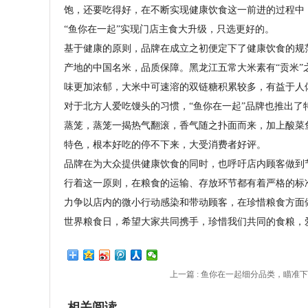
饱，还要吃得好，在不断实现健康饮食这一前进的过程中，
“鱼你在一起”实现门店主食大升级，只选更好的。
基于健康的原则，品牌在成立之初便定下了健康饮食的规
产地的中国名米，品质保障。黑龙江五常大米素有“贡米
味更加浓郁，大米中可速溶的双链糖积累较多，有益于人
对于北方人爱吃馒头的习惯，“鱼你在一起”品牌也推出
蒸笼，蒸笼一揭热气翻滚，香气随之扑面而来，加上酸菜
特色，根本好吃的停不下来，大受消费者好评。
品牌在为大众提供健康饮食的同时，也呼吁店内顾客做到
行着这一原则，在粮食的运输、存放环节都有着严格的标
力争以店内的微小行动感染和带动顾客，在珍惜粮食方面
世界粮食日，希望大家共同携手，珍惜我们共同的食粮，
上一篇 :
鱼你在一起细分品类，瞄准下
相关阅读