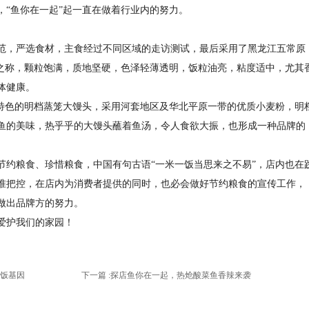
“鱼你在一起”起一直在做着行业内的努力。
范，严选食材，主食经过不同区域的走访测试，最后采用了黑龙江五常原
”之称，颗粒饱满，质地坚硬，色泽轻薄透明，饭粒油亮，粘度适中，尤其
体健康。
了特色的明档蒸笼大馒头，采用河套地区及华北平原一带的优质小麦粉，明
鱼的美味，热乎乎的大馒头蘸着鱼汤，令人食欲大振，也形成一种品牌的
节约粮食、珍惜粮食，中国有句古语“一米一饭当思来之不易”，店内也在
准把控，在店内为消费者提供的同时，也必会做好节约粮食的宣传工作，
做出品牌方的努力。
爱护我们的家园！
饭基因
下一篇 :
探店鱼你在一起，热炝酸菜鱼香辣来袭