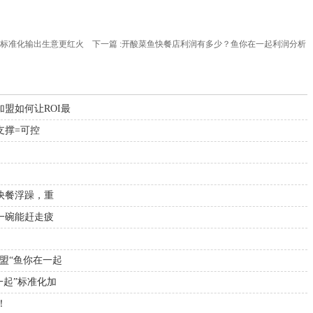
起标准化输出生意更红火
下一篇 :
开酸菜鱼快餐店利润有多少？鱼你在一起利润分析
盟如何让ROI最
支撑=可控
抗快餐浮躁，重
营一碗能赶走疲
盟“鱼你在一起
一起”标准化加
！