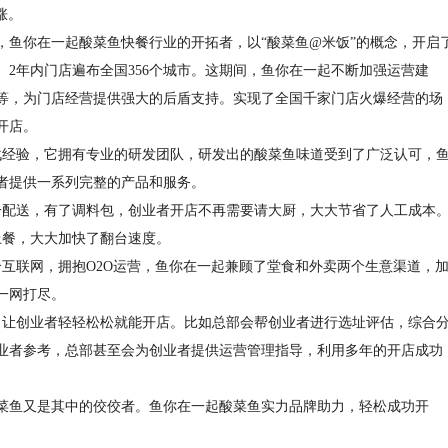
涨。
，鱼你在一起酸菜鱼快餐行业的开拓者，以“酸菜鱼@米饭”的概念，开启
2年内门店遍布全国356个城市。这期间，鱼你在一起不断加强运营建
等，为门店经营提供强大的后盾支持。实现了全国千家门店火爆经营的场
开店。
战经验，它拥有专业的研发团队，研发出的酸菜鱼味道受到了广泛认可，
者提供一系列完整的产品和服务。
一配送，有了调料包，创业者开店不再需要请大厨，大大节省了人工成本
上餐，大大加快了翻台速度。
互联网，拥抱O2O运营，鱼你在一起兼顾了堂食和外卖两个生意渠道，
一网打尽。
，让创业者轻轻松松就能开店。比如总部会帮创业者进行选址评估，综合
业者参考，总部甚至会为创业者提供运营管理指导，利用多年的开店成功
菜鱼又是其中的佼佼者。鱼你在一起酸菜鱼实力品牌助力，轻松成功开